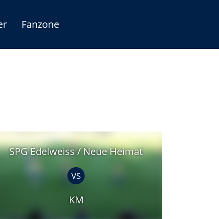
er
Fanzone
SPG Edelweiss / Neue Heimat
VS
KM