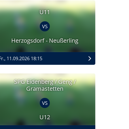
U11
VS
Herzogsdorf - Neußerling
Fr., 11.09.2026 18:15
SPG Eidenberg / Geng /
Gramastetten
VS
U12