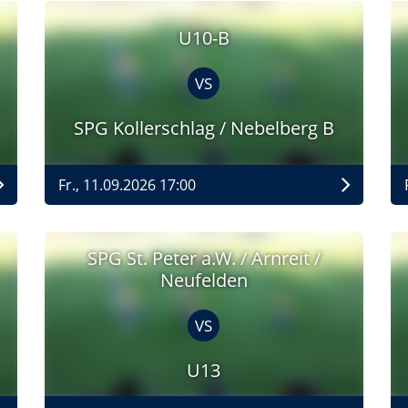
U10-B
VS
SPG Kollerschlag / Nebelberg B
Fr., 11.09.2026 17:00
SPG St. Peter a.W. / Arnreit /
Neufelden
VS
U13